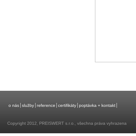
o nás
služby
reference
certifikáty
poptávka + kontakt
Copyright 2012, PREISWERT s.r.o., všechna práva vyhrazena