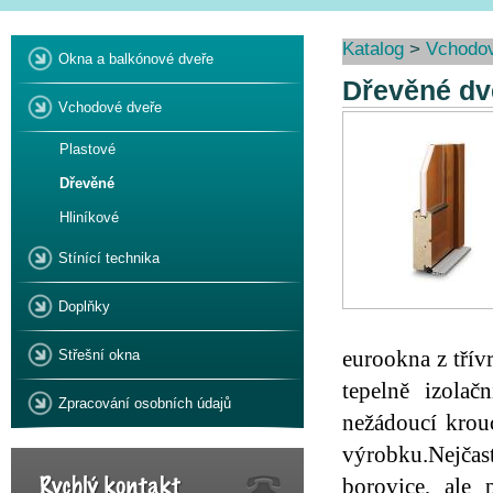
Katalog
>
Vchodov
Okna a balkónové dveře
Dřevěné dv
Vchodové dveře
Plastové
Dřevěné
Hliníkové
Stínící technika
Doplňky
eurookna z třív
Střešní okna
tepelně izolač
Zpracování osobních údajů
nežádoucí krouc
výrobku.Nejča
borovice, ale 