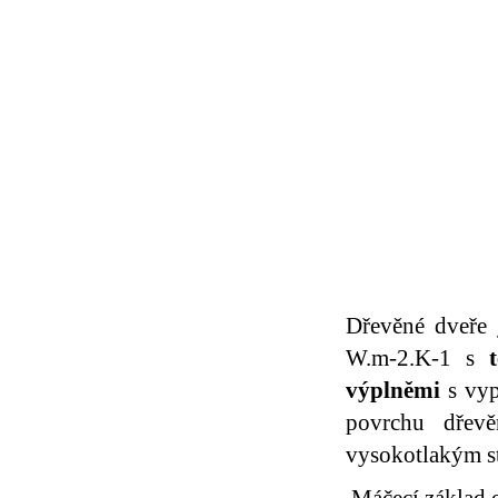
Dřevěné dveře
W.m-2.K-1 s
výplněmi
s vyp
povrchu dřev
vysokotlakým s