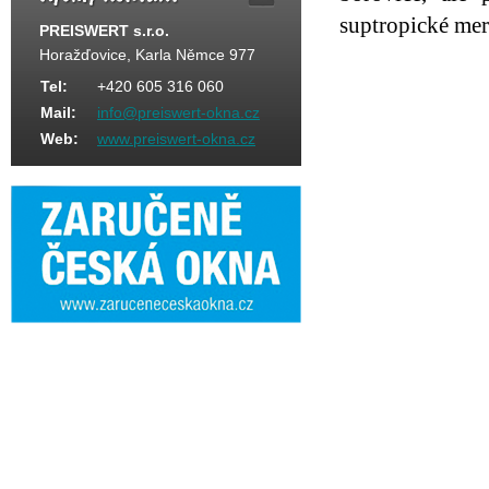
suptropické mer
PREISWERT s.r.o.
Horažďovice, Karla Němce 977
Tel:
+420 605 316 060
Mail:
info@preiswert-okna.cz
Web:
www.preiswert-okna.cz