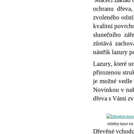
Máčecí základ o
ochranu dřeva,
zvoleného odstí
kvalitní povrch
slunečního zář
zůstává zachov
nástřik lazury p
Lazury, které u
přirozenou stru
je možné vedle 
Novinkou v naší
dřeva s Vámi z
odstíny lazur n
Dřevěné vchod