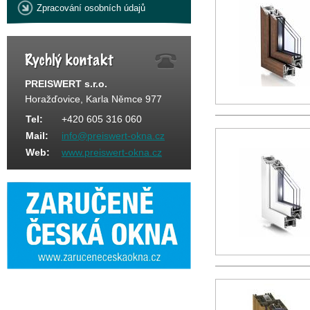
Zpracování osobních údajů
PREISWERT s.r.o.
Horažďovice, Karla Němce 977
Tel:
+420 605 316 060
Mail:
info@preiswert-okna.cz
Web:
www.preiswert-okna.cz