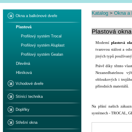
Katalog
>
Okna a 
Okna a balkónové dveře
Plastová
Plastová okna
Profilový systém Trocal
Moderní
plastová o
Profilový systém Aluplast
tvarovou stálost a od
Profilový systém Gealan
jiných typů používaný
Dřevěná
Právě díky těmto vlas
Hliníková
Nezanedbatelnou vý
obloukových i trojůhe
Vchodové dveře
přírodních materiálů.
Stínící technika
Na přání našich zákazn
Doplňky
systémech - TROCAL, 
Střešní okna