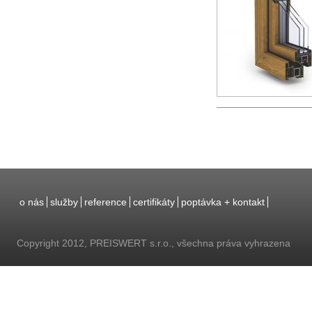
o nás
služby
reference
certifikáty
poptávka + kontakt
Copyright 2012, PREISWERT s.r.o., všechna práva vyhrazena